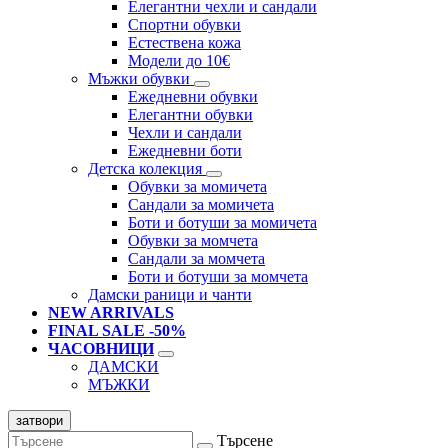
Елегантни чехли и сандали
Спортни обувки
Естествена кожа
Модели до 10€
Мъжки обувки
Ежедневни обувки
Елегантни обувки
Чехли и сандали
Ежедневни боти
Детска колекция
Обувки за момичета
Сандали за момичета
Боти и ботуши за момичета
Обувки за момчета
Сандали за момчета
Боти и ботуши за момчета
Дамски раници и чанти
NEW ARRIVALS
FINAL SALE -50%
ЧАСОВНИЦИ
ДАМСКИ
МЪЖКИ
затвори
Търсене