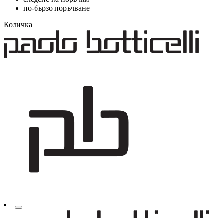
по-бързо поръчване
Количка