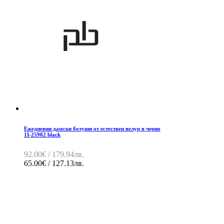
Ежедневни дамски ботуши от естествен велур в черно
1I-25902 black
92.00€ / 179.94лв.
65.00€ / 127.13лв.