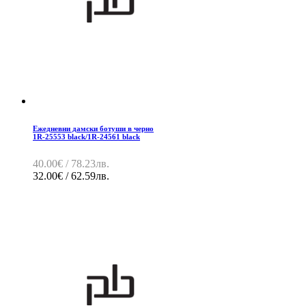
Ежедневни дамски ботуши в черно
1R-25553 black/1R-24561 black
40.00€ / 78.23лв.
32.00€ / 62.59лв.