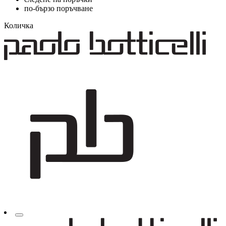
по-бързо поръчване
Количка