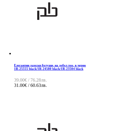
Елегантни дамски ботуши, на дебел ток, в черно
1R-25555 black/1R-24580 black/1R-23504 black
39.00€ / 76.28лв.
31.00€ / 60.63лв.