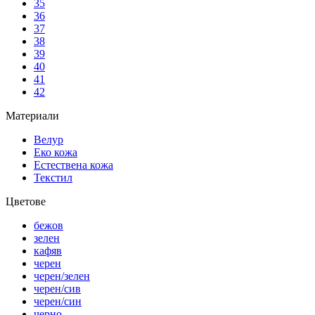
35
36
37
38
39
40
41
42
Материали
Велур
Еко кожа
Естествена кожа
Текстил
Цветове
бежов
зелен
кафяв
черен
черен/зелен
черен/сив
черен/син
черно