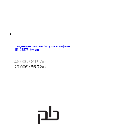
Ежедневни дамски ботуши в кафяво
1R-25575 brown
46.00€ / 89.97лв.
29.00€ / 56.72лв.