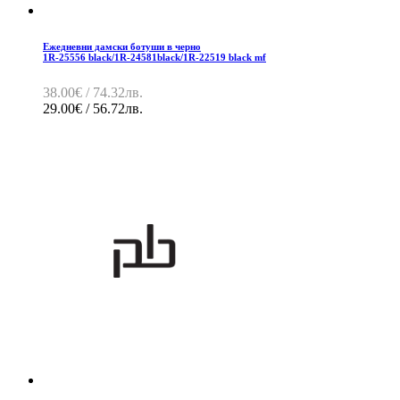
Ежедневни дамски ботуши в черно
1R-25556 black/1R-24581black/1R-22519 black mf
38.00€ / 74.32лв.
29.00€ / 56.72лв.