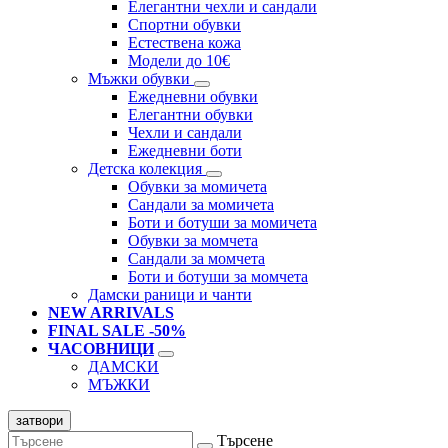
Елегантни чехли и сандали
Спортни обувки
Естествена кожа
Модели до 10€
Мъжки обувки
Ежедневни обувки
Елегантни обувки
Чехли и сандали
Ежедневни боти
Детска колекция
Обувки за момичета
Сандали за момичета
Боти и ботуши за момичета
Обувки за момчета
Сандали за момчета
Боти и ботуши за момчета
Дамски раници и чанти
NEW ARRIVALS
FINAL SALE -50%
ЧАСОВНИЦИ
ДАМСКИ
МЪЖКИ
затвори
Търсене